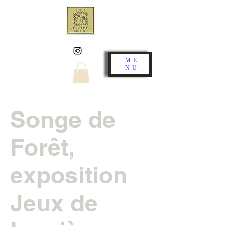
ME
NU
Songe de
Forêt,
exposition
Jeux de